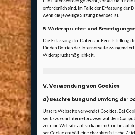
Die Daten wer­den gelöscht, sobald sie für die 
erfor­der­lich sind. Im Fal­le der Erfas­sung der D
wenn die jewei­li­ge Sit­zung been­det ist.
5. Wider­spruchs- und Besei­ti­gungs­m
Die Erfas­sung der Daten zur Bereit­stel­lung de
für den Betrieb der Inter­net­sei­te zwin­gend erfo
Wider­spruchs­mög­lich­keit.
V. Ver­wen­dung von Coo­kies
a) Beschrei­bung und Umfang der Dat
Unse­re Web­sei­te ver­wen­det Coo­kies. Bei Coo­k
ser bzw. vom Inter­net­brow­ser auf dem Com­pu­t
zer eine Web­site auf, so kann ein Coo­kie auf d
ser Coo­kie ent­hält eine cha­rak­te­ris­ti­sche Zei­c