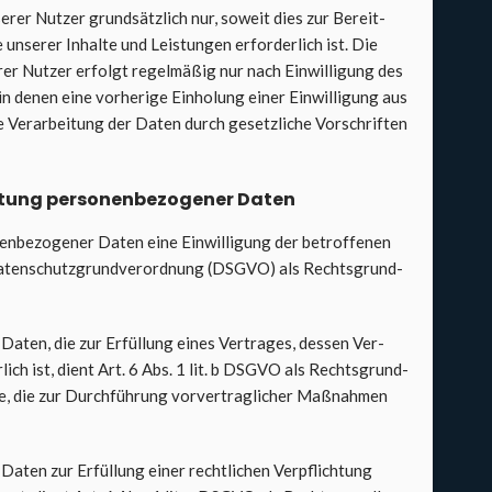
se­rer Nut­zer grund­sätz­lich nur, soweit dies zur Bereit­
 unse­rer Inhal­te und Leis­tun­gen erfor­der­lich ist. Die
­rer Nut­zer erfolgt regel­mä­ßig nur nach Ein­wil­li­gung des
in denen eine vor­he­ri­ge Ein­ho­lung einer Ein­wil­li­gung aus
e Ver­ar­bei­tung der Daten durch gesetz­li­che Vor­schrif­ten
i­tung per­so­nen­be­zo­ge­ner Daten
en­be­zo­ge­ner Daten eine Ein­wil­li­gung der betrof­fe­nen
U-Daten­schutz­grund­ver­ord­nung (DSGVO) als Rechts­grund­
n Daten, die zur Erfül­lung eines Ver­tra­ges, des­sen Ver­
er­lich ist, dient Art. 6 Abs. 1 lit. b DSGVO als Rechts­grund­
ge, die zur Durch­füh­rung vor­ver­trag­li­cher Maß­nah­men
 Daten zur Erfül­lung einer recht­li­chen Ver­pflich­tung