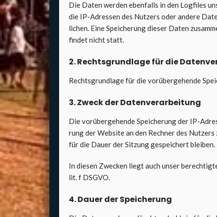
Die Daten wer­den eben­falls in den Log­files uns
die IP-Adres­sen des Nut­zers oder ande­re Dat
li­chen. Eine Spei­che­rung die­ser Daten zusam­m
fin­det nicht statt.
2. Rechts­grund­la­ge für die Daten­ver
Rechts­grund­la­ge für die vor­über­ge­hen­de Spe
3. Zweck der Daten­ver­ar­bei­tung
Die vor­über­ge­hen­de Spei­che­rung der IP-Adres
rung der Web­site an den Rech­ner des Nut­zers z
für die Dau­er der Sit­zung gespei­chert blei­ben.
In die­sen Zwe­cken liegt auch unser berech­tig­te
lit. f DSGVO.
4. Dau­er der Spei­che­rung