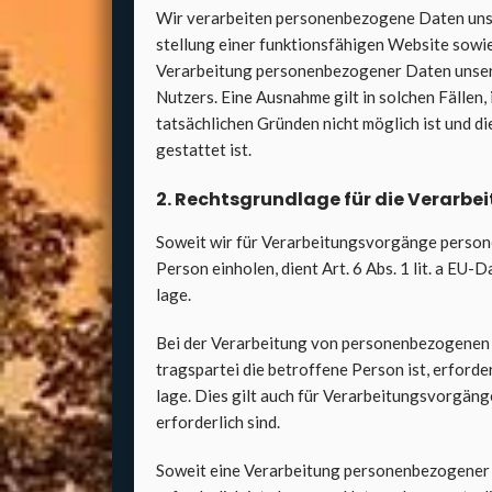
Wir ver­ar­bei­ten per­so­nen­be­zo­ge­ne Daten un
stel­lung einer funk­ti­ons­fä­hi­gen Web­site sowie
Ver­ar­bei­tung per­so­nen­be­zo­ge­ner Daten unse
Nut­zers. Eine Aus­nah­me gilt in sol­chen Fäl­len, 
tat­säch­li­chen Grün­den nicht mög­lich ist und di
gestat­tet ist.
2. Rechts­grund­la­ge für die Ver­ar­be
Soweit wir für Ver­ar­bei­tungs­vor­gän­ge per­so­n
Per­son ein­ho­len, dient Art. 6 Abs. 1 lit. a E
la­ge.
Bei der Ver­ar­bei­tung von per­so­nen­be­zo­ge­ne
trags­par­tei die betrof­fe­ne Per­son ist, erfor­d
la­ge. Dies gilt auch für Ver­ar­bei­tungs­vor­gän­
erfor­der­lich sind.
Soweit eine Ver­ar­bei­tung per­so­nen­be­zo­ge­ner