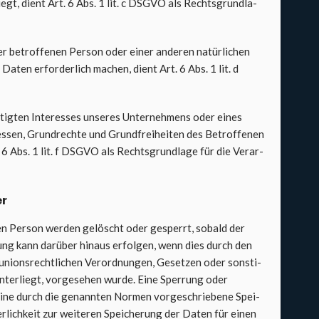
liegt, dient Art. 6 Abs. 1 lit. c DSGVO als Rechts­grund­la­
der betrof­fe­nen Per­son oder einer ande­ren natür­li­chen
r Daten erfor­der­lich machen, dient Art. 6 Abs. 1 lit. d
­tig­ten Inter­es­ses unse­res Unter­neh­mens oder eines
es­sen, Grund­rech­te und Grund­frei­hei­ten des Betrof­fe­nen
. 6 Abs. 1 lit. f DSGVO als Rechts­grund­la­ge für die Ver­ar­
er
nen Per­son wer­den gelöscht oder gesperrt, sobald der
rung kann dar­über hin­aus erfol­gen, wenn dies durch den
uni­ons­recht­li­chen Ver­ord­nun­gen, Geset­zen oder sons­ti­
unter­liegt, vor­ge­se­hen wur­de. Eine Sper­rung oder
e durch die genann­ten Nor­men vor­ge­schrie­be­ne Spei­
r­lich­keit zur wei­te­ren Spei­che­rung der Daten für einen