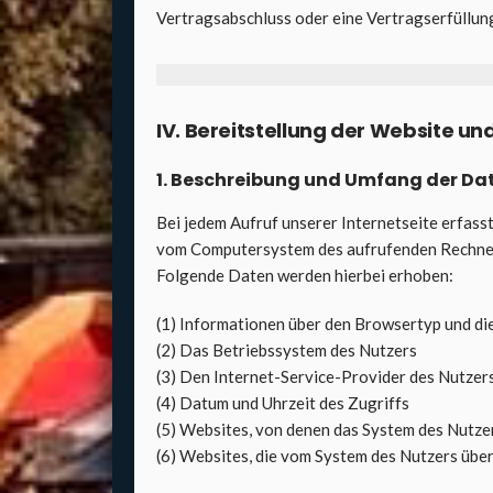
Ver­trags­ab­schluss oder eine Ver­trags­er­fül­lu
IV. Bereit­stel­lung der Web­site und
1. Beschrei­bung und Umfang der Date
Bei jedem Auf­ruf unse­rer Inter­net­sei­te erfass
vom Com­pu­ter­sys­tem des auf­ru­fen­den Rech­ne
Fol­gen­de Daten wer­den hier­bei erho­ben:
(1) Infor­ma­tio­nen über den Brow­ser­typ und die
(2) Das Betriebs­sys­tem des Nut­zers
(3) Den Inter­net-Ser­vice-Pro­vi­der des Nut­zer
(4) Datum und Uhr­zeit des Zugriffs
(5) Web­sites, von denen das Sys­tem des Nut­zers
(6) Web­sites, die vom Sys­tem des Nut­zers über