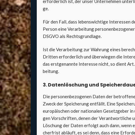
erfor­der­lich ist, der unser Unter­neh­men unter­
ge.
Für den Fall, dass lebens­wich­ti­ge Inter­es­sen 
Per­son eine Ver­ar­bei­tung per­so­nen­be­zo­ge­ne
DSGVO als Rechts­grund­la­ge.
Ist die Ver­ar­bei­tung zur Wah­rung eines berech
Drit­ten erfor­der­lich und über­wie­gen die Inter­
das erst­ge­nann­te Inter­es­se nicht, so dient Art
bei­tung.
3. Daten­lö­schung und Spei­cher­dau­
Die per­so­nen­be­zo­ge­nen Daten der betrof­fe­
Zweck der Spei­che­rung ent­fällt. Eine Spei­che­
euro­päi­schen oder natio­na­len Gesetz­ge­ber in 
gen Vor­schrif­ten, denen der Ver­ant­wort­li­che 
Löschung der Daten erfolgt auch dann, wenn ein
cher­frist abläuft, es sei denn, dass eine Erfor­de