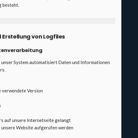
ng besteht.
 Erstel­lung von Log­files
n­ver­ar­bei­tung
t unser Sys­tem auto­ma­ti­siert Daten und Infor­ma­tio­nen
rs.
 ver­wen­de­te Ver­si­on
s
 auf unse­re Inter­net­sei­te gelangt
 unse­re Web­site auf­ge­ru­fen wer­den