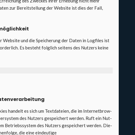
Errei­chung des Zwe­ckes ihrer Erhe­bung nicht mehr
aten zur Bereit­stel­lung der Web­site ist dies der Fall,
ög­lich­keit
r Web­site und die Spei­che­rung der Daten in Log­files ist
r­der­lich. Es besteht folg­lich sei­tens des Nut­zers kei­ne
en­ver­ar­bei­tung
ies han­delt es sich um Text­da­tei­en, die im Inter­net­brow­
er­sys­tem des Nut­zers gespei­chert wer­den. Ruft ein Nut­
em Betriebs­sys­tem des Nut­zers gespei­chert wer­den. Die­
hen­fol­ge, die eine ein­deu­ti­ge