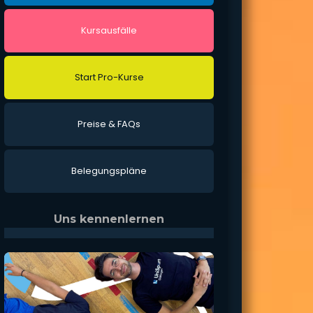
Kurs­aus­fäl­le
Start Pro-Kur­se
Prei­se & FAQs
Bele­gungs­plä­ne
Uns kennenlernen