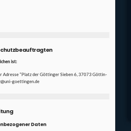
chutz­be­auf­trag­ten
­chen ist:
r Adres­se “Platz der Göt­tin­ger Sie­ben 6, 37073 Göt­tin­
tz@uni-goettingen.de
i­tung
en­be­zo­ge­ner Daten