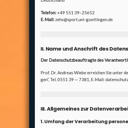
Deutsch­land
Tele­fon:
+49 551 39–25652
E‑Mail:
zehs@sport.uni-goettingen.de
II. Name und Anschrift des Daten­s
Der Daten­schutz­be­auf­trag­te des Ver­ant­wort­li
Prof. Dr. Andre­as Wie­be errei­chen Sie unter de
gen”, Tel. 0551 39 — 7381, E‑Mail: datenschu
III. All­ge­mei­nes zur Daten­ver­ar­be
1. Umfang der Ver­ar­bei­tung per­so­n