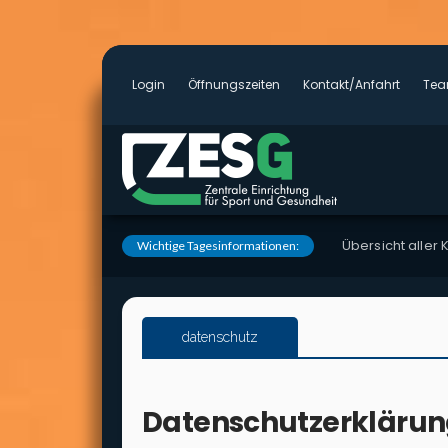
Log­in
Öff­nungs­zei­ten
Kontakt/Anfahrt
Te
Über­sicht aller Ku
Wichtige Tagesinformationen:
datenschutz
Daten­schutz­er­klä­r