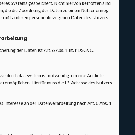
e­res Sys­tems gespei­chert. Nicht hier­von betrof­fen sind
en, die die Zuord­nung der Daten zu einem Nut­zer ermög­
en mit ande­ren per­so­nen­be­zo­ge­nen Daten des Nut­zers
­ar­bei­tung
i­che­rung der Daten ist Art. 6 Abs. 1 lit. f DSGVO.
­se durch das Sys­tem ist not­wen­dig, um eine Aus­lie­fe­
u ermög­li­chen. Hier­für muss die IP-Adres­se des Nut­zers
s Inter­es­se an der Daten­ver­ar­bei­tung nach Art. 6 Abs. 1