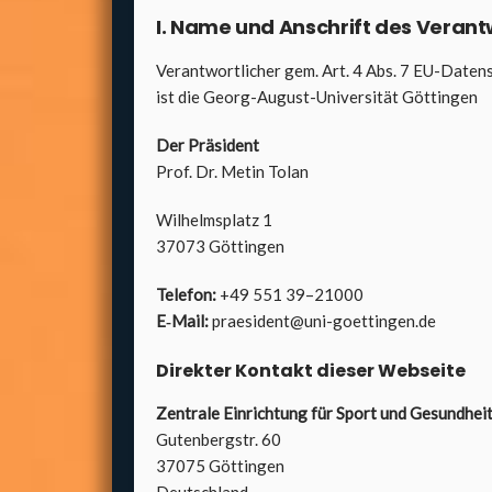
I. Name und Anschrift des Ver­ant­w
Ver­ant­wort­li­cher gem. Art. 4 Abs. 7 EU-Date
ist die Georg-August-Uni­ver­si­tät Göt­tin­gen
Der Prä­si­dent
Prof. Dr. Metin Tolan
Wil­helms­platz 1
37073 Göt­tin­gen
Tele­fon:
+49 551 39–21000
E‑Mail:
praesident@uni-goettingen.de
Direk­ter Kon­takt die­ser Web­sei­te
Zen­tra­le Ein­rich­tung für Sport und Gesund­hei
Guten­berg­str. 60
37075 Göt­tin­gen