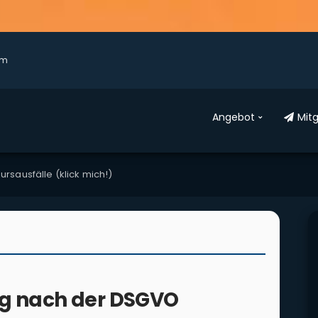
am
Ange­bot
Mit­
rs­aus­fäl­le (klick mich!)
ung nach der DSGVO