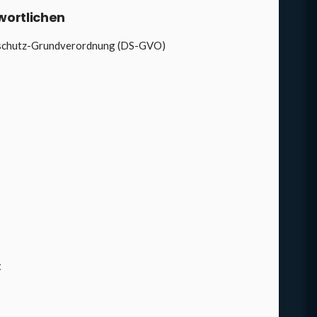
ort­li­chen
n­schutz-Grund­ver­ord­nung (DS-GVO)
t