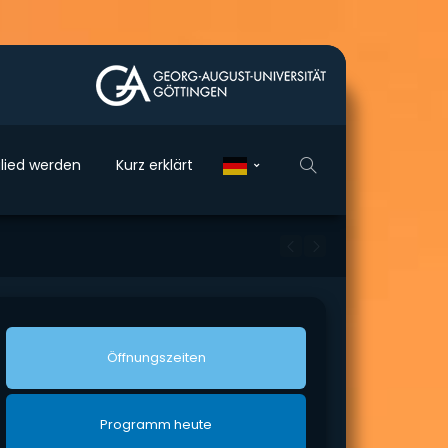
glied wer­den
Kurz erklärt
Öff­nungs­zei­ten
Pro­gramm heu­te