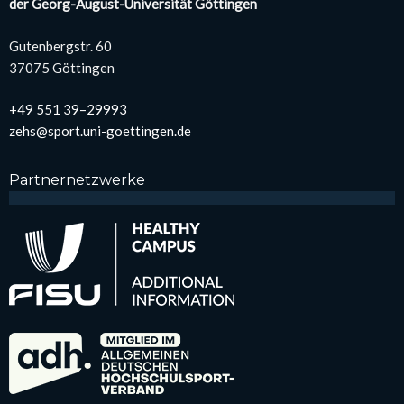
der Georg-August-Uni­ver­si­tät Göt­tin­gen
Guten­berg­str. 60
37075 Göt­tin­gen
+49 551 39–29993
zehs@sport.uni-goettingen.de
Part­ner­netz­wer­ke