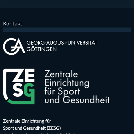
Kon­takt
Zen­tra­le Ein­rich­tung für
Sport und Gesund­heit (ZESG)