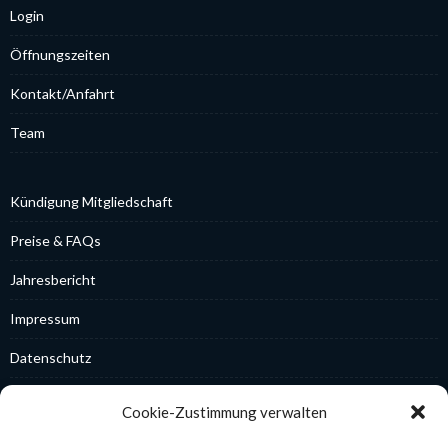
Log­in
Öff­nungs­zei­ten
Kontakt/Anfahrt
Team
Kün­di­gung Mit­glied­schaft
Prei­se & FAQs
Jah­res­be­richt
Impres­sum
Daten­schutz
Coo­kie-Rich­t­­li­­nie (EU)
Cookie-Zustimmung verwalten