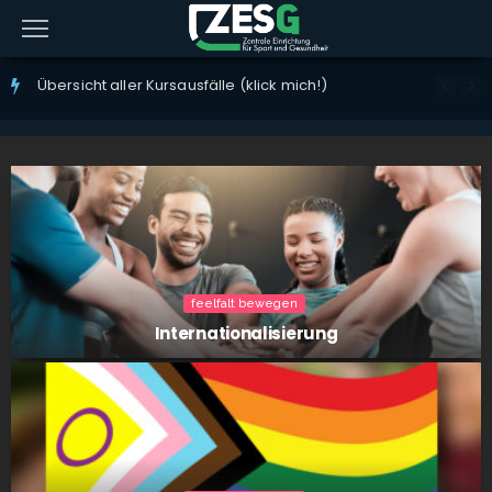
Über­sicht aller Kurs­aus­fäl­le (klick mich!)
feelfalt bewegen
Inter­na­tio­na­li­sie­rung