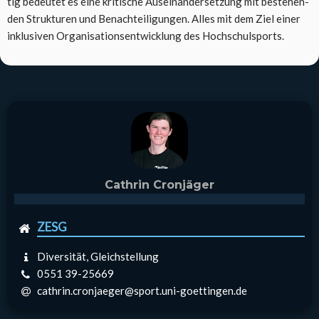
tig bedeu­tet es eine kri­ti­sche Aus­ein­an­der­set­zung mit bestehen­
den Struk­tu­ren und Benach­tei­li­gun­gen. Alles mit dem Ziel einer
inklu­si­ven Orga­ni­sa­ti­ons­ent­wick­lung des Hoch­schul­sports.
Cathrin Cronjäger
ZESG
Diversität, Gleichstellung
0551 39-25669
cathrin.cronjaeger@sport.uni-goettingen.de