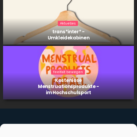
Aktuelles
trans*inter* -
Umklei­de­ka­bi­nen
feelfalt bewegen
Kos­ten­lo­se
Mens­trua­ti­ons­pro­duk­te -
im Hoch­schul­sport