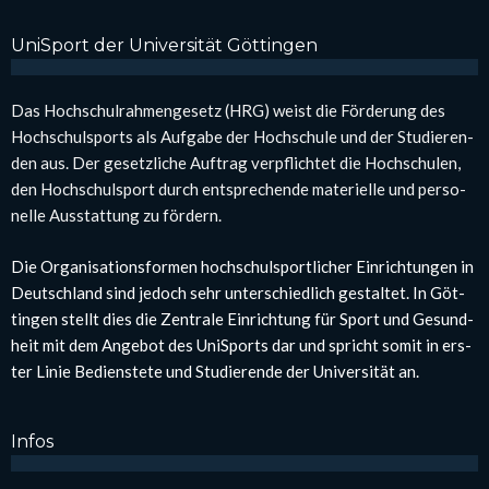
Uni­Sport der Uni­ver­si­tät Göt­tin­gen
Das Hoch­schul­rah­men­ge­setz (HRG) weist die För­de­rung des
Hoch­schul­sports als Auf­ga­be der Hoch­schu­le und der Stu­die­ren­
den aus. Der gesetz­li­che Auf­trag ver­pflich­tet die Hoch­schu­len,
den Hoch­schul­sport durch ent­spre­chen­de mate­ri­el­le und per­so­
nel­le Aus­stat­tung zu för­dern.
Die Orga­ni­sa­ti­ons­for­men hoch­schul­sport­li­cher Ein­rich­tun­gen in
Deutsch­land sind jedoch sehr unter­schied­lich gestal­tet. In Göt­
tin­gen stellt dies die Zen­tra­le Ein­rich­tung für Sport und Gesund­
heit mit dem Ange­bot des Uni­Sports dar und spricht somit in ers­
ter Linie Bediens­te­te und Stu­die­ren­de der Uni­ver­si­tät an.
Infos