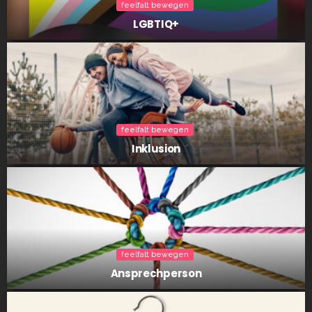
feelfalt bewegen
LGBTIQ+
feelfalt bewegen
Inklu­si­on
feelfalt bewegen
Ansprech­per­son