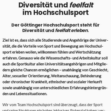
Diver­si­tät und
feel­falt
im Hoch­schul­sport
Der Göt­tin­ger Hoch­schul­sport steht für
Diver­si­tät und
feel­falt erle­ben
.
Ziel ist es, dass sich alle Stu­die­ren­de und Ange­hö­ri­ge der Uni­ver­
si­tät, die die Vor­tei­le von Sport und Bewe­gung am Hoch­schul­
sport erle­ben wol­len, will­kom­men füh­len und Wert­schät­zung
erfah­ren. Genau­so wie die Wis­sen­schafts- und Arbeits­kul­tur soll
auch die Sport­kul­tur allen Uni­ver­si­täts­an­ge­hö­ri­gen und Mit­glie­
dern glei­che Chan­cen ermög­li­chen – unab­hän­gig von Geschlecht,
Alter, sexu­el­ler Ori­en­tie­rung, Welt­an­schau­ung, Behin­de­rung
oder chro­ni­scher Krank­heit, eth­ni­scher und sozia­ler Her­kunft
sowie unab­hän­gig von unter­schied­li­chen Erfah­rungs­hin­ter­grün­
den und Lebens­si­tua­tio­nen.
Wir vom Team Hoch­schul­sport sind über­zeugt, dass der Sport
und sei­ne Struk­tu­ren ein hohes inklu­si­ves Poten­zi­al haben: ver­