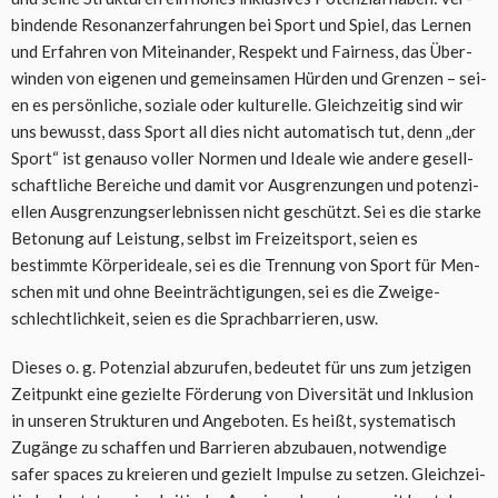
bin­den­de Reso­nanz­erfah­run­gen bei Sport und Spiel, das Ler­nen
und Erfah­ren von Mit­ein­an­der, Respekt und Fair­ness, das Über­
win­den von eige­nen und gemein­sa­men Hür­den und Gren­zen – sei­
en es per­sön­li­che, sozia­le oder kul­tu­rel­le. Gleich­zei­tig sind wir
uns bewusst, dass Sport all dies nicht auto­ma­tisch tut, denn „der
Sport“ ist genau­so vol­ler Nor­men und Idea­le wie ande­re gesell­
schaft­li­che Berei­che und damit vor Aus­gren­zun­gen und poten­zi­
el­len Aus­gren­zungs­er­leb­nis­sen nicht geschützt. Sei es die star­ke
Beto­nung auf Leis­tung, selbst im Frei­zeit­sport, sei­en es
bestimm­te Kör­pe­ridea­le, sei es die Tren­nung von Sport für Men­
schen mit und ohne Beein­träch­ti­gun­gen, sei es die Zwei­ge­
schlecht­lich­keit, sei­en es die Sprach­bar­rie­ren, usw.
Die­ses o. g. Poten­zi­al abzu­ru­fen, bedeu­tet für uns zum jet­zi­gen
Zeit­punkt eine geziel­te För­de­rung von Diver­si­tät und Inklu­si­on
in unse­ren Struk­tu­ren und Ange­bo­ten. Es heißt, sys­te­ma­tisch
Zugän­ge zu schaf­fen und Bar­rie­ren abzu­bau­en, not­wen­di­ge
safer spaces zu kre­ieren und gezielt Impul­se zu set­zen. Gleich­zei­