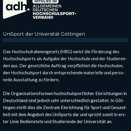
Uni­Sport der Uni­ver­si­tät Göt­tin­gen
Das Hoch­schul­rah­men­ge­setz (HRG) weist die För­de­rung des
Hoch­schul­sports als Auf­ga­be der Hoch­schu­le und der Stu­die­ren­
den aus. Der gesetz­li­che Auf­trag ver­pflich­tet die Hoch­schu­len,
den Hoch­schul­sport durch ent­spre­chen­de mate­ri­el­le und per­so­
nel­le Aus­stat­tung zu för­dern.
Die Orga­ni­sa­ti­ons­for­men hoch­schul­sport­li­cher Ein­rich­tun­gen in
Deutsch­land sind jedoch sehr unter­schied­lich gestal­tet. In Göt­
tin­gen stellt dies die Zen­tra­le Ein­rich­tung für Sport und Gesund­
heit mit dem Ange­bot des Uni­Sports dar und spricht somit in ers­
ter Linie Bediens­te­te und Stu­die­ren­de der Uni­ver­si­tät an.