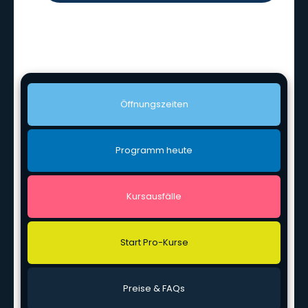
Öff­nungs­zei­ten
Pro­gramm heu­te
Kurs­aus­fäl­le
Start Pro-Kur­se
Prei­se & FAQs