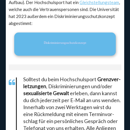
Auf­bau). Der Hoch­schul­sport hat ein
Gleich­stel­lungs­team
,
wel­che auch die Ver­trau­ens­per­so­nen sind. Die Uni­ver­si­tät
hat 2023 außer­dem ein Dis­kri­mi­nie­rungs­schutz­kon­zept
abge­stimmt:
Dis­kri­mi­nie­rungs­schutz­kon­zept
Soll­test du beim Hoch­schul­sport
Grenz­ver­
let­zun­gen
, Dis­kri­mi­nie­run­gen und/oder
sexua­li­sier­te Gewalt
erle­ben, dann kannst
du dich jeder­zeit per E‑Mail an uns wen­den.
Inner­halb von zwei Werk­ta­gen wirst du
eine Rück­mel­dung mit einem Ter­min­vor­
schlag für ein per­sön­li­ches Gespräch oder
Tele­fo­nat von uns erhal­ten. Alle Anlie­gen