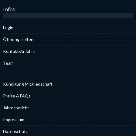
Infos
Log­in
Öff­nungs­zei­ten
Kontakt/Anfahrt
Team
Kün­di­gung Mit­glied­schaft
Prei­se & FAQs
Jah­res­be­richt
Impres­sum
Daten­schutz