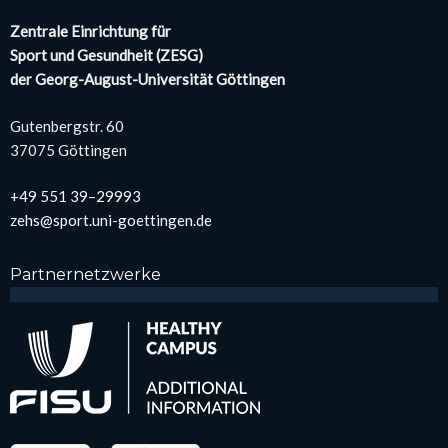
Zen­tra­le Ein­rich­tung für
Sport und Gesund­heit (ZESG)
der Georg-August-Uni­ver­si­tät Göt­tin­gen
Guten­berg­str. 60
37075 Göt­tin­gen
+49 551 39–29993
zehs@sport.uni-goettingen.de
Part­ner­netz­wer­ke