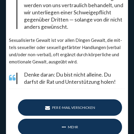
wer­den von uns ver­trau­lich behan­delt, und
wir unter­lie­gen einer Schwei­ge­pflicht
gegen­über Drit­ten — solan­ge von dir nicht
anders gewünscht.
Sexua­li­sier­te Gewalt ist vor allen Din­gen Gewalt, die mit­
tels sexu­el­ler oder sexu­ell gefärb­ter Hand­lun­gen (ver­bal
und/oder non-ver­bal), oft ergänzt durch kör­per­li­che und
emo­tio­na­le Gewalt, aus­ge­übt wird.
Den­ke dar­an: Du bist nicht allei­ne. Du
darfst dir Rat und Unter­stüt­zung holen!
PER E-MAIL VERSCHICKEN
MEHR