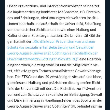
Unser Prä­ven­ti­ons- und Inter­ven­ti­ons­kon­zept beinhal­tet
die Imple­men­tie­rung kon­kre­ter Maß­nah­men, z.B. Ehren­ko­
dex und Schu­lun­gen, Abstim­mun­gen mit wei­te­ren Insti­tu­
tio­nen inner­halb und außer­halb der Uni­ver­si­tät, Schaf­fung
von the­ma­ti­scher Sicht­bar­keit sowie einer Hal­tung und
Kul­tur unse­rer Sport­or­ga­ni­sa­ti­on. Die Uni­ver­si­tät Göt­tin­
gen hat mit der
„Richt­li­nie zur Prä­ven­ti­on von und zum
Schutz vor sexua­li­sier­ter Beläs­ti­gung und Gewalt der
Georg-August-Uni­ver­si­tät Göt­tin­gen ein­schließ­lich der
Uni­ver­si­täts­me­di­zin Göt­tin­gen (Schutz-RL)“
eine Posi­ti­on
ein­ge­nom­men, die zeit­ge­mäß ist und die Mög­lich­keit bie­
tet, effek­tiv gegen For­men sexua­li­sier­ter Gewalt vor­zu­ge­
hen. Die ZESG und das IfS ver­stän­di­gen sich auf eine kla­re,
gemein­sa­me Hal­tung und prä­zi­sie­ren die all­ge­mei­ne Richt­
li­nie der Uni­ver­si­tät mit der „Die Richt­li­nie zur Prä­ven­ti­on
von und zum Schutz vor sexua­li­sier­ter Beläs­ti­gung, Gewalt
und Dis­kri­mi­nie­rung in Hand­lungs­fel­dern des Sports an der
Georg-August-Uni­ver­si­tät Göt­tin­gen“ (RL befin­det sich im