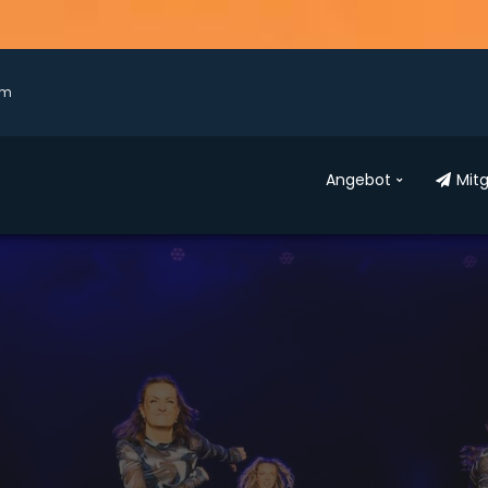
am
Ange­bot
Mit­