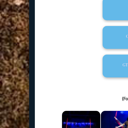
G
GT 
(Fo