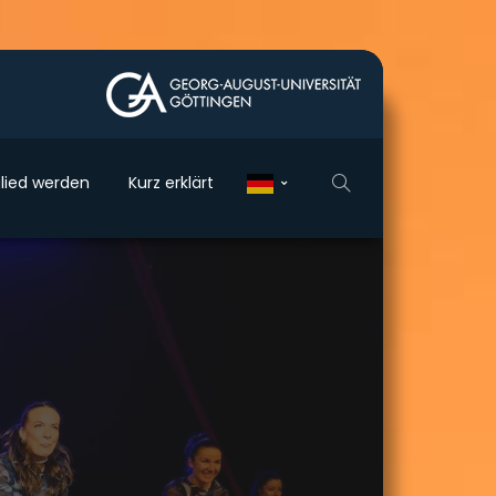
glied wer­den
Kurz erklärt