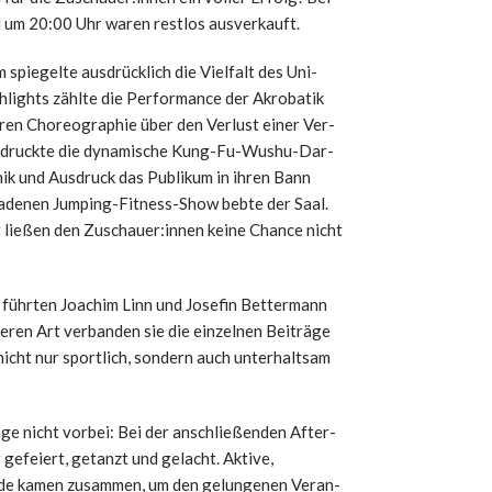
 um 20:00 Uhr waren rest­los aus­ver­kauft.
pie­gel­te aus­drück­lich die Viel­falt des Uni­
­lights zähl­te die Per­for­mance der Akro­ba­tik
ren Cho­reo­gra­phie über den Ver­lust einer Ver­
in­druck­te die dyna­mi­sche Kung-Fu-Wushu-Dar­
h­nik und Aus­druck das Publi­kum in ihren Bann
­la­de­nen Jum­ping-Fit­ness-Show beb­te der Saal.
 lie­ßen den Zuschauer:innen kei­ne Chan­ce nicht
führ­ten Joa­chim Linn und Jose­fin Bet­ter­mann
ren Art ver­ban­den sie die ein­zel­nen Bei­trä­ge
icht nur sport­lich, son­dern auch unter­halt­sam
e nicht vor­bei: Bei der anschlie­ßen­den After­
 gefei­ert, getanzt und gelacht. Akti­ve,
­de kamen zusam­men, um den gelun­ge­nen Ver­an­