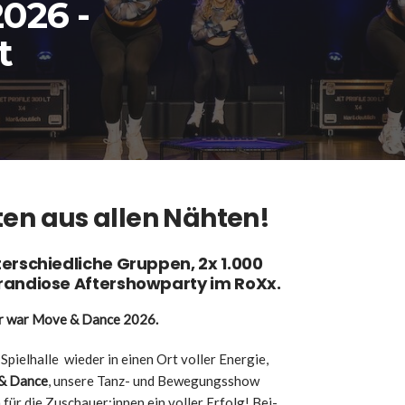
026 -
t
­ten aus allen Näh­ten!
er­schied­li­che Grup­pen, 2x 1.000
an­dio­se After­show­par­ty im RoXx.
­lär war Move & Dance 2026.
Spiel­hal­le wie­der in einen Ort vol­ler Ener­gie,
& Dance
, unse­re Tanz- und Bewe­gungs­show
 für die Zuschauer:innen ein vol­ler Erfolg! Bei­