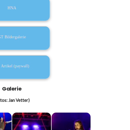
HNA
T Bil­der­ga­le­rie
Arti­kel (pay­wall)
Gale­rie
tos: Jan Vet­ter)