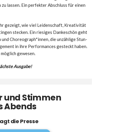
 zu las­sen. Ein per­fek­ter Abschluss für einen
ezeigt, wie viel Lei­den­schaft, Krea­ti­vi­tät
n­gen ste­cken. Ein rie­si­ges Dan­ke­schön geht
den und Choreograph*innen, die unzäh­li­ge Stun­
a­ge­ment in ihre Per­for­man­ces gesteckt haben.
 mög­lich gewe­sen.
ächs­te Aus­ga­be!
er und Stim­men
s Abends
agt die Pres­se