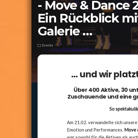
- Move & Dance 2
Ein Rück­blick mi
Gale­rie …
Events
… und wir platz
Über 400 Akti­ve, 30 unt
Zuschau­en­de und eine gr
So spek­ta­ku
Am 21.02. ver­wan­del­te sich unse­re 
Emo­ti­on und Per­for­man­ces.
Move 
war sowohl für die Akti­ven als auch