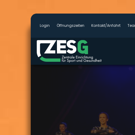
Log­in
Öff­nungs­zei­ten
Kontakt/Anfahrt
Te