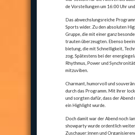
de Vor­stel­lun­gen um 16:00 Uhr und
Das abwechs­lungs­rei­che Pro­gramm s
Sports wider. Zu den abso­lu­ten High
Grup­pe, die mit einer ganz beson­de­
trau­ten über­zeug­ten. Eben­so bee
bie­tung, die mit Schnel­lig­keit, Tec
zog. Spä­tes­tens bei der ener­gie­ge
Rhyth­mus, Power und Syn­chro­ni­tät
mit­zu­vi­ben.
Char­mant, humor­voll und sou­ve­rän 
durch das Pro­gramm. Mit ihrer locke­
und sorg­ten dafür, dass der Abend n
ein High­light wur­de.
Doch damit war der Abend noch lan­g
show­par­ty wur­de ordent­lich wei­ter
Zuschauer:innen und Orga­ni­sie­ren