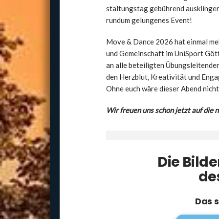
stal­tungs­tag gebüh­rend aus­klin­gen
rund­um gelun­ge­nes Event!
Move & Dance 2026 hat ein­mal mehr g
und Gemein­schaft im Uni­Sport Göt­ti
an alle betei­lig­ten Übungs­lei­ten­
den Herz­blut, Krea­ti­vi­tät und Eng
Ohne euch wäre die­ser Abend nicht
Wir freu­en uns schon jetzt auf die n
Die Bil­d
de
Das s