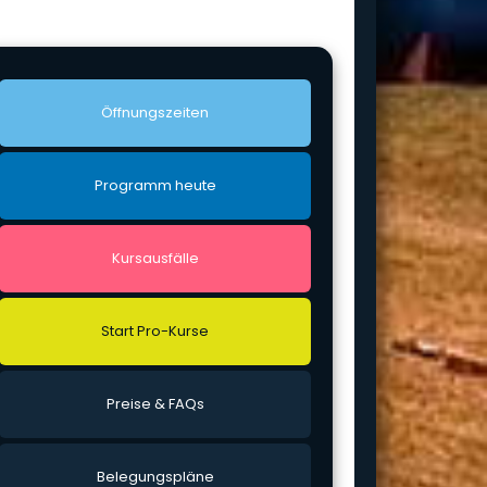
Öff­nungs­zei­ten
Pro­gramm heu­te
Kurs­aus­fäl­le
Start Pro-Kur­se
Prei­se & FAQs
Bele­gungs­plä­ne